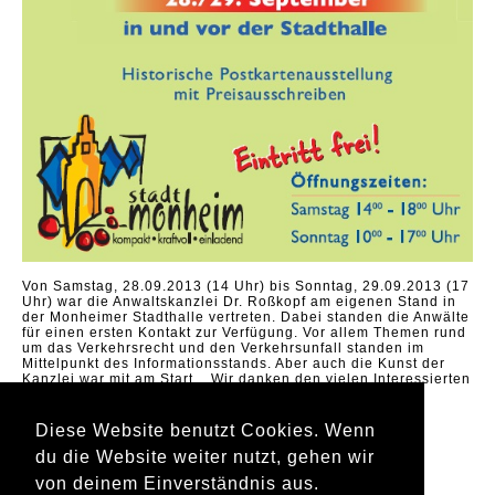
Von Samstag, 28.09.2013 (14 Uhr) bis Sonntag, 29.09.2013 (17
Uhr) war die Anwaltskanzlei Dr. Roßkopf am eigenen Stand in
der Monheimer Stadthalle vertreten. Dabei standen die Anwälte
für einen ersten Kontakt zur Verfügung. Vor allem Themen rund
um das Verkehrsrecht und den Verkehrsunfall standen im
Mittelpunkt des Informationsstands. Aber auch die Kunst der
Kanzlei war mit am Start... Wir danken den vielen Interessierten
Besucherinnen und Besuchern.
Diese Website benutzt Cookies. Wenn
Seite 10 von 15
du die Website weiter nutzt, gehen wir
« Anfang
Zurück
7
8
9
10
11
12
13
Vorwärts
Ende »
von deinem Einverständnis aus.