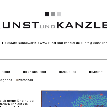
e 1
86609 Donauwörth
www.kunst-und-kanzlei.de
info@kunst-und
ünstler
Für Besucher
Aktuelles
Kontakt
angenes
Vorschau
ich gerne für eine der
freuen uns auf ein