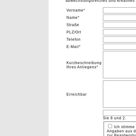
abwechslungsreiches und kreatives 
Vorname
*
Name
*
Straße
PLZ/Ort
Telefon
E-Mail
*
Kurzbeschreibung
Ihres Anliegens
*
Erreichbar
Sie 8 und 2.
Ich stimme
Angaben aus d
zur Beantwort